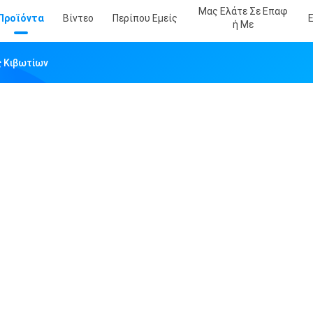
Μας Ελάτε Σε Επαφ
Προϊόντα
Βίντεο
Περίπου Εμείς
Ή Με
 Κιβωτίων